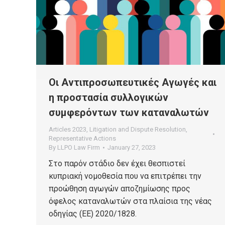
Οι Αντιπροσωπευτικές Αγωγές και
η προστασία συλλογικών
συμφερόντων των καταναλωτών
Articles 2023
,
Litigation and Dispute Resolution
,
Representative Actions
By
LLPO Law Firm
January 27, 2023
Στο παρόν στάδιο δεν έχει θεσπιστεί
κυπριακή νομοθεσία που να επιτρέπει την
προώθηση αγωγών αποζημίωσης προς
όφελος καταναλωτών στα πλαίσια της νέας
οδηγίας (ΕΕ) 2020/1828.