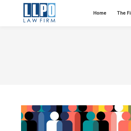
Home
The F