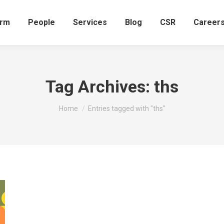
irm
People
Services
Blog
CSR
Career
Tag Archives:
ths
You are here:
Home
Entries tagged with "ths"