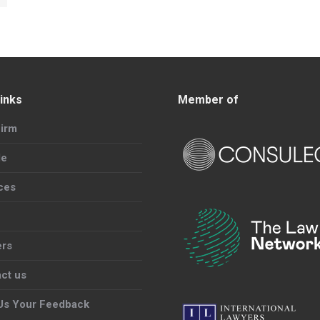
inks
Member of
irm
le
ces
ers
ct us
Us Your Feedback