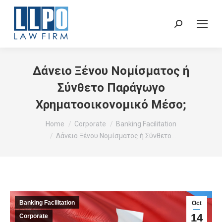
Sear
Δάνειο Ξένου Νομίσματος ή
Σύνθετο Παράγωγο
Χρηματοοικονομικό Μέσο;
You are here:
Home
Corporate
Banking Facilitation
Δάνειο Ξένου Νομίσματος ή Σύνθετο…
Banking Facilitation
Oct
14
Corporate