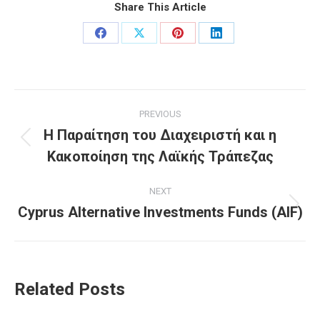
Share This Article
Share
Share
Share
Share
on
on
on
on
Facebook
X
Pinterest
LinkedIn
Post
PREVIOUS
navigation
Η Παραίτηση του Διαχειριστή και η
Previous
Κακοποίηση της Λαϊκής Τράπεζας
post:
NEXT
Cyprus Alternative Investments Funds (AIF)
Next
post:
Related Posts