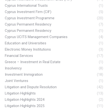
Cyprus International Trusts
(1)
Cyprus Investment Firm (CIF)
(5)
Cyprus Investment Programme
(20)
Cyprus Permanent Residency
(7)
Cyprus Permanent Residency
(1)
Cyprus UCITS Management Companies
(4)
Education and Universities
(1)
Electronic Money Institutions
(3)
Financial Services
(17)
Greece – Investment in Real Estate
(1)
Insolvency
(8)
Investment Immigration
(18)
Joint Ventures
(1)
Litigation and Dispute Resolution
(42)
Litigation Highlights
(13)
Litigation Highlights 2024
(2)
Litigation Highlights 2025
(11)