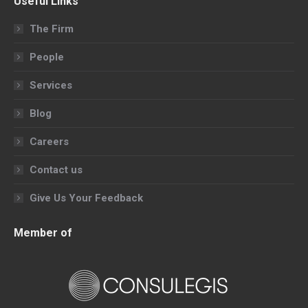
Useful Links
opens
opens
opens
opens
in
in
in
in
The Firm
new
new
new
new
People
window
window
window
window
Services
Blog
Careers
Contact us
Give Us Your Feedback
Member of